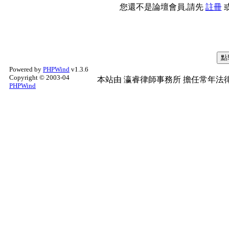
您還不是論壇會員,請先
註冊
Powered by
PHPWind
v1.3.6
Copyright © 2003-04
本站由
瀛睿律師事務所
擔任常年法律
PHPWind