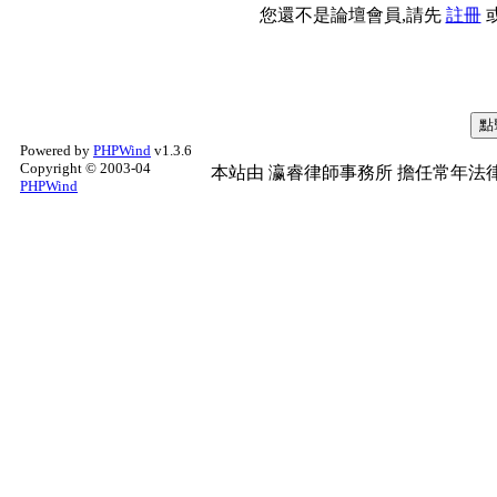
您還不是論壇會員,請先
註冊
Powered by
PHPWind
v1.3.6
Copyright © 2003-04
本站由
瀛睿律師事務所
擔任常年法律
PHPWind