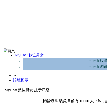
MyChat 數位男女
－最近版
－最近瀏
»
論壇提示
MyChat 數位男女 提示訊息
狀態:發生錯誤,目前有 10000 人上線