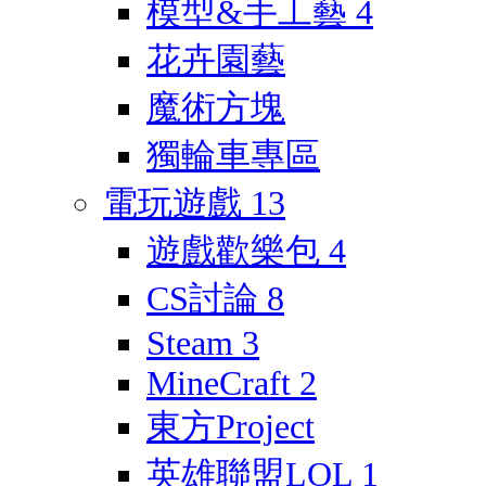
模型&手工藝
4
花卉園藝
魔術方塊
獨輪車專區
電玩遊戲
13
遊戲歡樂包
4
CS討論
8
Steam
3
MineCraft
2
東方Project
英雄聯盟LOL
1