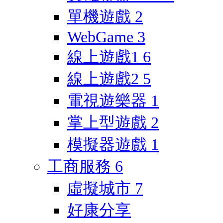
單機遊戲
2
WebGame
3
線上遊戲1
6
線上遊戲2
5
電視遊樂器
1
掌上型遊戲
2
模擬器遊戲
1
工商服務
6
虛擬城市
7
好康分享