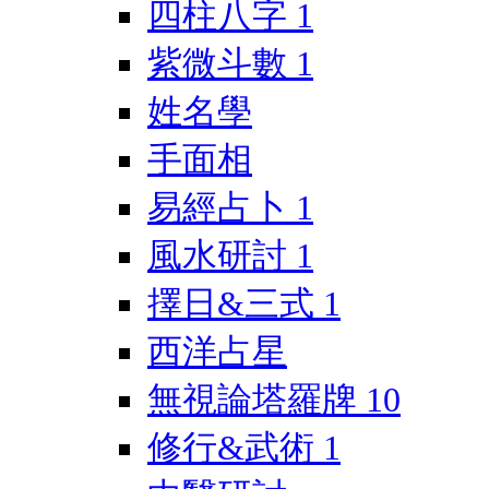
四柱八字
1
紫微斗數
1
姓名學
手面相
易經占卜
1
風水研討
1
擇日&三式
1
西洋占星
無視論塔羅牌
10
修行&武術
1