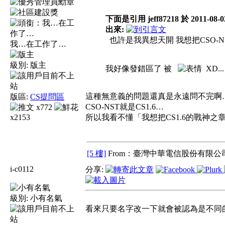
下面是引用 jeff87218 於 2011
出來:
也許是我異想天開 我想把CSO-N
我…在工作了…
級別:
版主
我好像發錯區了 被
XD...
這種無意義的問題還真是永遠問不完啊
版區:
CS提問區
CSO-NST就是CS1.6…
x772
x2153
所以我看不懂「我想把CS1.6的戰神之章
[5 樓]
From：臺灣中華電信股份有限公司
i-c0112
分享:
級別:
小有名氣
看來只要名字改一下就會被認為是不同