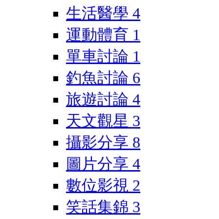
生活醫學
4
運動體育
1
單車討論
1
釣魚討論
6
旅遊討論
4
天文觀星
3
攝影分享
8
圖片分享
4
數位影視
2
笑話集錦
3