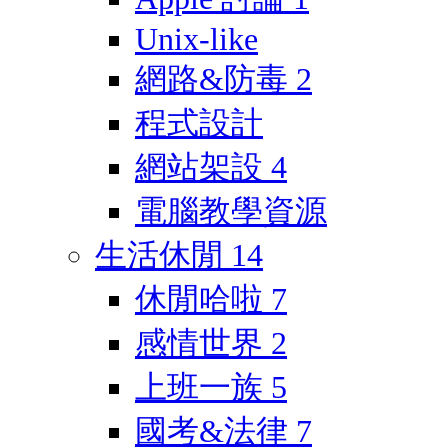
Unix-like
網路&防毒
2
程式設計
網站架設
4
電腦教學資源
生活休閒
14
休閒哈啦
7
感情世界
2
上班一族
5
國考&法律
7