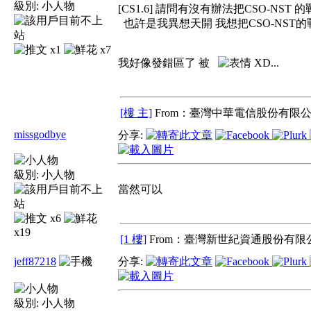
級別:
小人物
[CS1.6] 請問有沒有辦法把CSO-NS
也許是我異想天開 我想把CSO-NST的
x1
x7
我好像發錯區了 被
XD...
[樓 主]
From：臺灣中華電信股份有限公
missgodbye
分享:
級別:
小人物
當然可以
x6
x19
[1 樓]
From：臺灣新世紀資通股份有限公
jeff87218
分享:
級別:
小人物