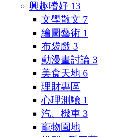
興趣嗜好
13
文學散文
7
繪圖藝術
1
布袋戲
3
動漫畫討論
3
美食天地
6
理財專區
心理測驗
1
汽、機車
3
寵物園地