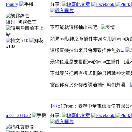
fouury
分享:
級別:
初露鋒芒
不可能就這樣抽出來吧..
如果nst戰神之章插件本身有用到wpn所寫出來
x10
x102
這樣直接抽出來只會導致插件無效...
最終也還是要搭配nst的wpn主插件...(還不
不就等於把所有模式刪除只留戰神之章是相同
當然你有另外修改調適插件就例外囉...
[4 樓]
From：臺灣中華電信股份有限公司
a7811311622
分享: