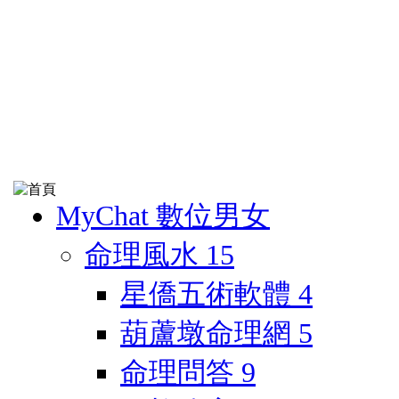
MyChat 數位男女
命理風水
15
星僑五術軟體
4
葫蘆墩命理網
5
命理問答
9