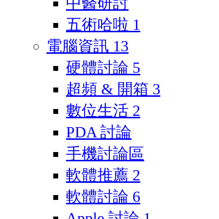
中醫研討
五術哈啦
1
電腦資訊
13
硬體討論
5
超頻 & 開箱
3
數位生活
2
PDA 討論
手機討論區
軟體推薦
2
軟體討論
6
Apple 討論
1