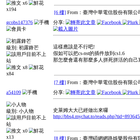
x6
x194
[6 樓]
From：臺灣中華電信股份有限公司
gcobs147376
分享:
這樣應該是不行吧!
級別:
初露鋒芒
假如可以把cs-nst的插件放到cs1.6
那怎麼會還有那麼多人拼死拼活的自己
x8
x84
[7 樓]
From：臺灣中華電信股份有限公司
a54109
分享:
史萊姆大大已經做出來囉
級別:
小人物
http://bbs4.mychat.to/reads.php?tid
x0
x13
[8 樓]
From：臺灣碩網網路娛樂股份有限