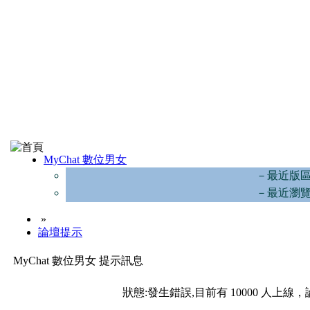
MyChat 數位男女
－最近版
－最近瀏
»
論壇提示
MyChat 數位男女 提示訊息
狀態:發生錯誤,目前有 10000 人上線