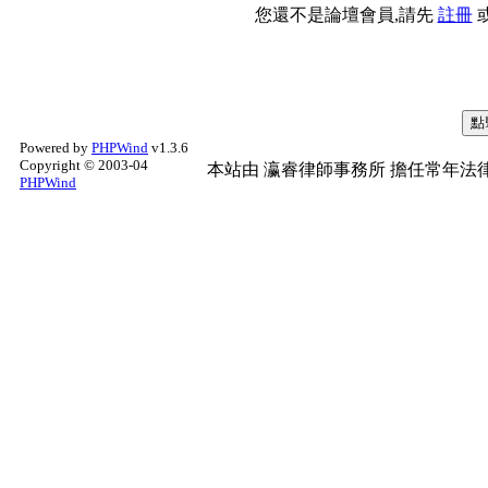
您還不是論壇會員,請先
註冊
Powered by
PHPWind
v1.3.6
Copyright © 2003-04
本站由
瀛睿律師事務所
擔任常年法律
PHPWind