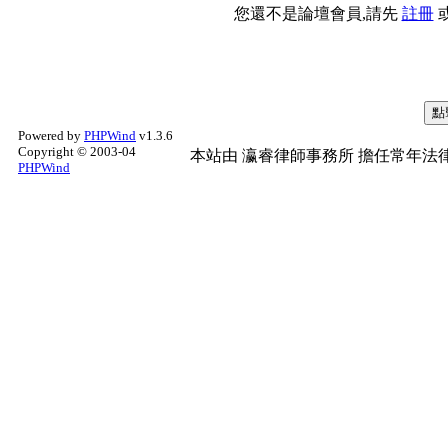
您還不是論壇會員,請先
註冊
Powered by
PHPWind
v1.3.6
Copyright © 2003-04
本站由
瀛睿律師事務所
擔任常年法律
PHPWind