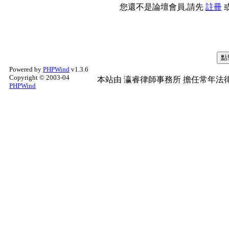
您還不是論壇會員,請先
註冊
Powered by
PHPWind
v1.3.6
Copyright © 2003-04
本站由
瀛睿律師事務所
擔任常年法律
PHPWind