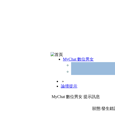
MyChat 數位男女
»
論壇提示
MyChat 數位男女 提示訊息
狀態:發生錯誤