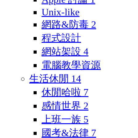
Unix-like
網路&防毒
2
程式設計
網站架設
4
電腦教學資源
生活休閒
14
休閒哈啦
7
感情世界
2
上班一族
5
國考&法律
7