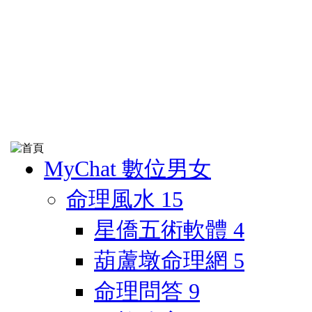
MyChat 數位男女
命理風水
15
星僑五術軟體
4
葫蘆墩命理網
5
命理問答
9