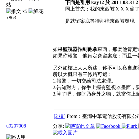
下面是引用 kay12 於 2011-03
同上首先：我的東西被ＸＸＸ偷
x5
x863
是就留案底等待那樣東西被發現
如果
監視器拍到他拿
東西，那麼他肯定逃不了
如果你報警，他肯定會留案底；而且一
另外如樓上大大所述，你不可以私自進
所以大概只有三條路可選：
1.報警，一切交給司法處理。
2.告知對方，你手上握有監視器畫面，
3.算了吧，錢財乃身外之物，就當你上
[2 樓]
From：臺灣中華電信股份有限公司
u9207008
分享: