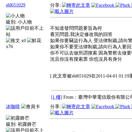
shl651029
分享:
級別:
小人物
不知道發問問題要旨為何
看完問題,我決定修改我的回答
x0
如果你要竊盜行為人 受法律制裁,請向
x76
如果你不要受法律制裁,請向行為人要回
你不可以去做所謂搜索 因為警察去做
況且你沒有搜索票 你也沒具有身分
[ 此文章被shl651029在2011-04-01 01:
[1 樓]
From：臺灣中華電信股份有限公司
冰咖啡
分享:
級別:
初露鋒芒