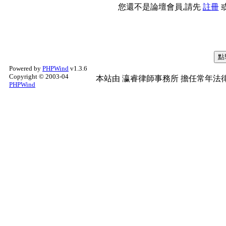
您還不是論壇會員,請先
註冊
Powered by
PHPWind
v1.3.6
Copyright © 2003-04
本站由
瀛睿律師事務所
擔任常年法律
PHPWind