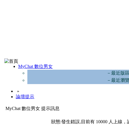
MyChat 數位男女
－最近版
－最近瀏
»
論壇提示
MyChat 數位男女 提示訊息
狀態:發生錯誤,目前有 10000 人上線