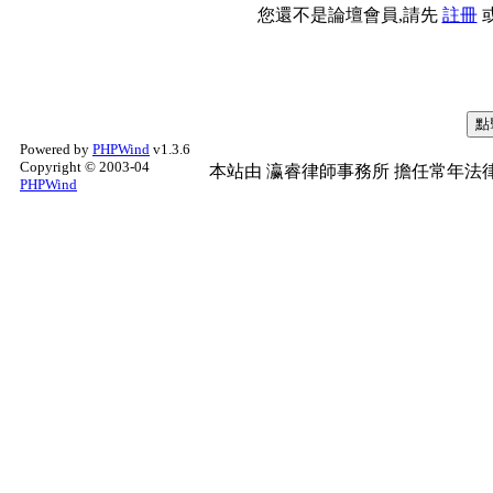
您還不是論壇會員,請先
註冊
Powered by
PHPWind
v1.3.6
Copyright © 2003-04
本站由
瀛睿律師事務所
擔任常年法律
PHPWind