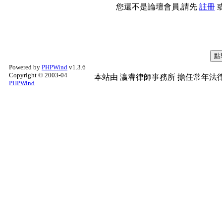
您還不是論壇會員,請先
註冊
Powered by
PHPWind
v1.3.6
Copyright © 2003-04
本站由
瀛睿律師事務所
擔任常年法律
PHPWind