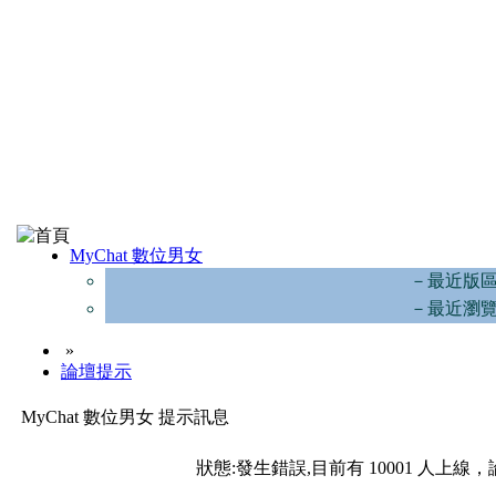
MyChat 數位男女
－最近版
－最近瀏
»
論壇提示
MyChat 數位男女 提示訊息
狀態:發生錯誤,目前有 10001 人上線