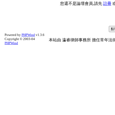
您還不是論壇會員,請先
註冊
Powered by
PHPWind
v1.3.6
Copyright © 2003-04
本站由
瀛睿律師事務所
擔任常年法律
PHPWind