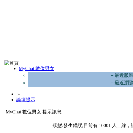
MyChat 數位男女
－最近版
－最近瀏
»
論壇提示
MyChat 數位男女 提示訊息
狀態:發生錯誤,目前有 10001 人上線