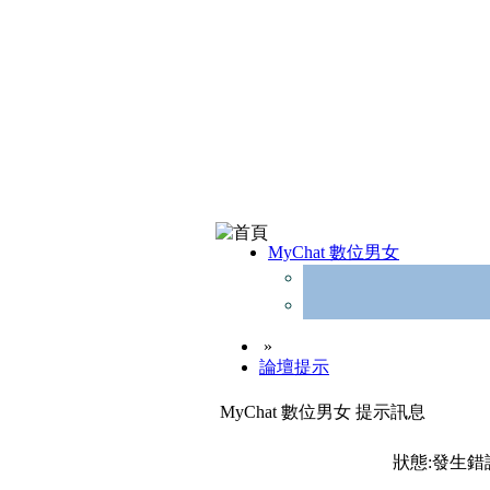
MyChat 數位男女
»
論壇提示
MyChat 數位男女 提示訊息
狀態:發生錯誤