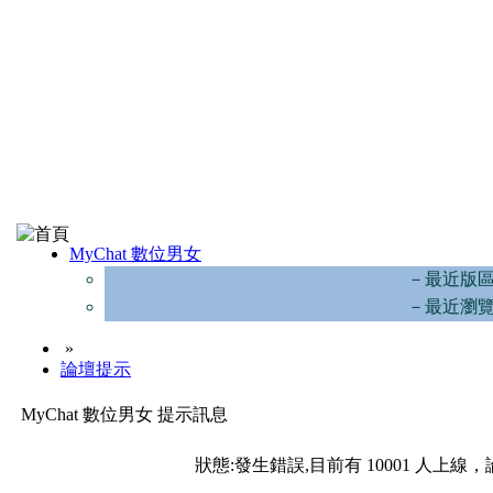
MyChat 數位男女
－最近版
－最近瀏
»
論壇提示
MyChat 數位男女 提示訊息
狀態:發生錯誤,目前有 10001 人上線