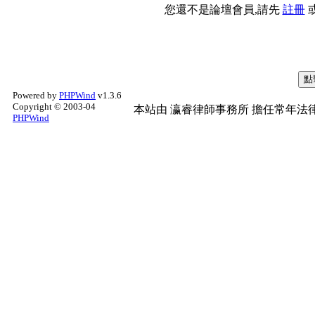
您還不是論壇會員,請先
註冊
Powered by
PHPWind
v1.3.6
Copyright © 2003-04
本站由
瀛睿律師事務所
擔任常年法律
PHPWind