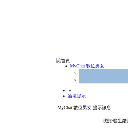
MyChat 數位男女
»
論壇提示
MyChat 數位男女 提示訊息
狀態:發生錯誤