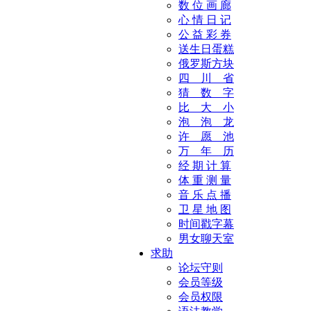
数 位 画 廊
心 情 日 记
公 益 彩 券
送生日蛋糕
俄罗斯方块
四 川 省
猜 数 字
比 大 小
泡 泡 龙
许 愿 池
万 年 历
经 期 计 算
体 重 测 量
音 乐 点 播
卫 星 地 图
时间戳字幕
男女聊天室
求助
论坛守则
会员等级
会员权限