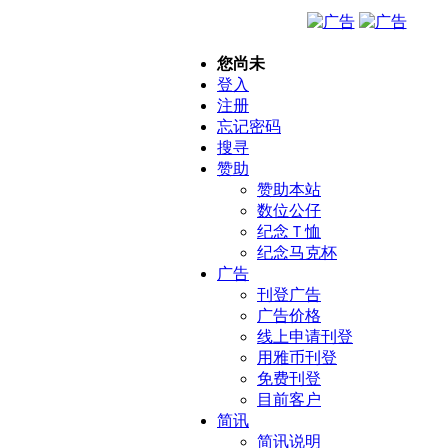
您尚未
登入
注册
忘记密码
搜寻
赞助
赞助本站
数位公仔
纪念Ｔ恤
纪念马克杯
广告
刊登广告
广告价格
线上申请刊登
用雅币刊登
免费刊登
目前客户
简讯
简讯说明