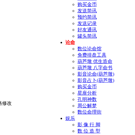
购买金币
发送简讯
预约简讯
发送记录
好友通讯
罐头简讯
论命
数位论命馆
免费排盘工具
葫芦墩 优生造命
葫芦墩 八字命书
影音论命(葫芦墩)
影音占卜(葫芦墩)
购买金币
星座分析
孔明神数
周公解梦
数位命理街
娱乐
影 像 行 脚
数 位 造 型