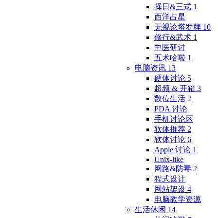
择日&三式
1
西洋占星
无视论塔罗牌
10
修行&武术
1
中医研讨
五术哈啦
1
电脑资讯
13
硬体讨论
5
超频 & 开箱
3
数位生活
2
PDA 讨论
手机讨论区
软体推荐
2
软体讨论
6
Apple 讨论
1
Unix-like
网路&防毒
2
程式设计
网站架设
4
电脑教学资源
生活休闲
14