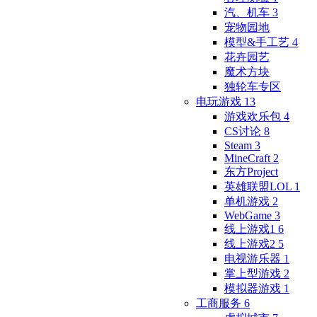
汽、机车
3
宠物园地
模型&手工艺
4
花卉园艺
魔术方块
独轮车专区
电玩游戏
13
游戏欢乐包
4
CS讨论
8
Steam
3
MineCraft
2
东方Project
英雄联盟LOL
1
单机游戏
2
WebGame
3
线上游戏1
6
线上游戏2
5
电视游乐器
1
掌上型游戏
2
模拟器游戏
1
工商服务
6