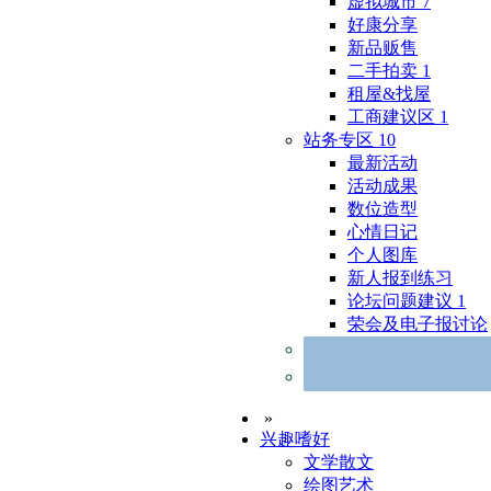
虚拟城市
7
好康分享
新品贩售
二手拍卖
1
租屋&找屋
工商建议区
1
站务专区
10
最新活动
活动成果
数位造型
心情日记
个人图库
新人报到练习
论坛问题建议
1
荣会及电子报讨论
»
兴趣嗜好
文学散文
绘图艺术