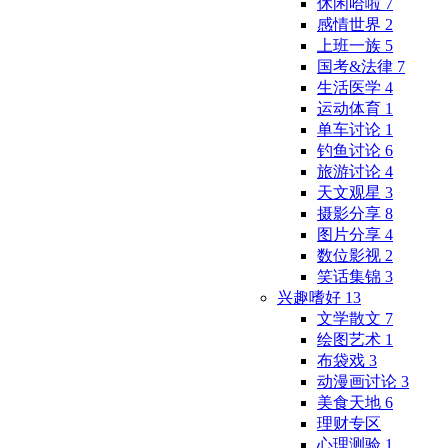
休闲哈啦
7
感情世界
2
上班一族
5
国考&法律
7
生活医学
4
运动体育
1
单车讨论
1
钓鱼讨论
6
旅游讨论
4
天文观星
3
摄影分享
8
图片分享
4
数位影视
2
笑话集锦
3
兴趣嗜好
13
文学散文
7
绘图艺术
1
布袋戏
3
动漫画讨论
3
美食天地
6
理财专区
心理测验
1