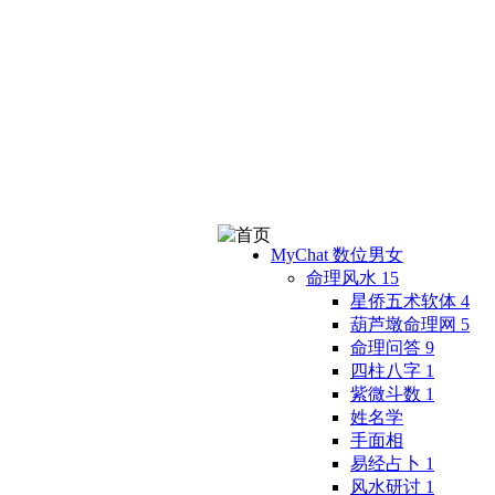
MyChat 数位男女
命理风水
15
星侨五术软体
4
葫芦墩命理网
5
命理问答
9
四柱八字
1
紫微斗数
1
姓名学
手面相
易经占卜
1
风水研讨
1