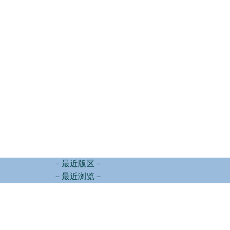
－最近版区－
－最近浏览－