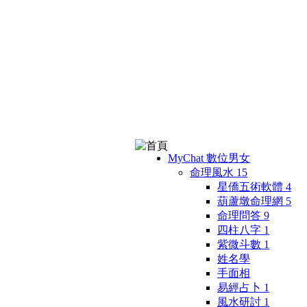
MyChat 數位男女
命理風水
15
星僑五術軟體
4
葫蘆墩命理網
5
命理問答
9
四柱八字
1
紫微斗數
1
姓名學
手面相
易經占卜
1
風水研討
1