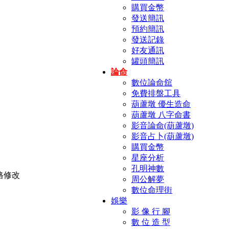
購買金幣
發送簡訊
預約簡訊
發送記錄
好友通訊
罐頭簡訊
論命
數位論命舘
免費排盤工具
葫蘆墩 優生造命
葫蘆墩 八字命書
影音論命(葫蘆墩)
影音占卜(葫蘆墩)
購買金幣
星座分析
孔明神數
周公解夢
數位命理街
娛樂
影 像 行 腳
數 位 造 型