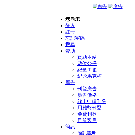
您尚未
登入
註冊
忘記密碼
搜尋
贊助
贊助本站
數位公仔
紀念Ｔ恤
紀念馬克杯
廣告
刊登廣告
廣告價格
線上申請刊登
用雅幣刊登
免費刊登
目前客戶
簡訊
簡訊說明