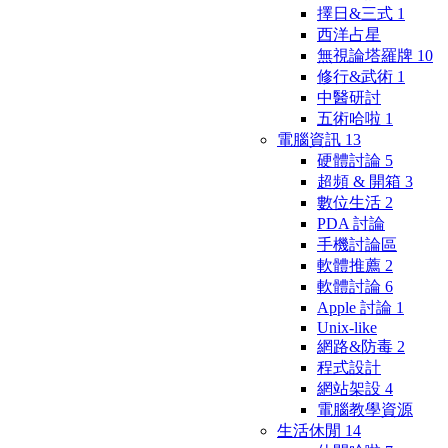
擇日&三式
1
西洋占星
無視論塔羅牌
10
修行&武術
1
中醫研討
五術哈啦
1
電腦資訊
13
硬體討論
5
超頻 & 開箱
3
數位生活
2
PDA 討論
手機討論區
軟體推薦
2
軟體討論
6
Apple 討論
1
Unix-like
網路&防毒
2
程式設計
網站架設
4
電腦教學資源
生活休閒
14