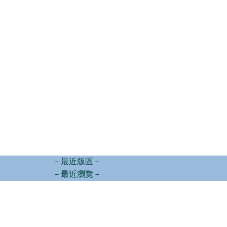
－最近版區－
－最近瀏覽－