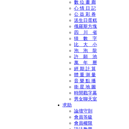
數 位 畫 廊
心 情 日 記
公 益 彩 券
送生日蛋糕
俄羅斯方塊
四 川 省
猜 數 字
比 大 小
泡 泡 龍
許 願 池
萬 年 曆
經 期 計 算
體 重 測 量
音 樂 點 播
衛 星 地 圖
時間戳字幕
男女聊天室
求助
論壇守則
會員等級
會員權限