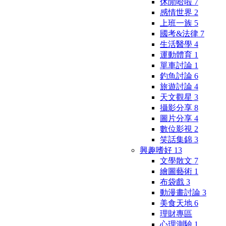
休閒哈啦
7
感情世界
2
上班一族
5
國考&法律
7
生活醫學
4
運動體育
1
單車討論
1
釣魚討論
6
旅遊討論
4
天文觀星
3
攝影分享
8
圖片分享
4
數位影視
2
笑話集錦
3
興趣嗜好
13
文學散文
7
繪圖藝術
1
布袋戲
3
動漫畫討論
3
美食天地
6
理財專區
心理測驗
1