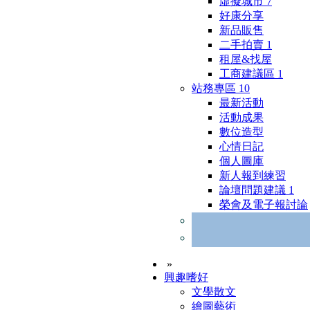
虛擬城市
7
好康分享
新品販售
二手拍賣
1
租屋&找屋
工商建議區
1
站務專區
10
最新活動
活動成果
數位造型
心情日記
個人圖庫
新人報到練習
論壇問題建議
1
榮會及電子報討論
»
興趣嗜好
文學散文
繪圖藝術