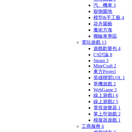
汽、機車
3
寵物園地
模型&手工藝
4
花卉園藝
魔術方塊
獨輪車專區
電玩遊戲
13
遊戲歡樂包
4
CS討論
8
Steam
3
MineCraft
2
東方Project
英雄聯盟LOL
1
單機遊戲
2
WebGame
3
線上遊戲1
6
線上遊戲2
5
電視遊樂器
1
掌上型遊戲
2
模擬器遊戲
1
工商服務
6