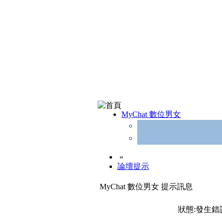
MyChat 數位男女
»
論壇提示
MyChat 數位男女 提示訊息
狀態:發生錯誤