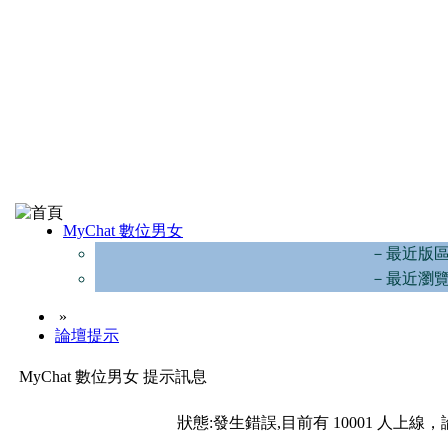
MyChat 數位男女
－最近版
－最近瀏
»
論壇提示
MyChat 數位男女 提示訊息
狀態:發生錯誤,目前有 10001 人上線