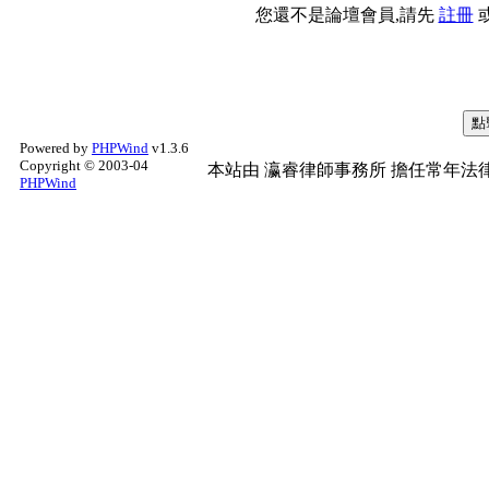
您還不是論壇會員,請先
註冊
Powered by
PHPWind
v1.3.6
Copyright © 2003-04
本站由
瀛睿律師事務所
擔任常年法律
PHPWind