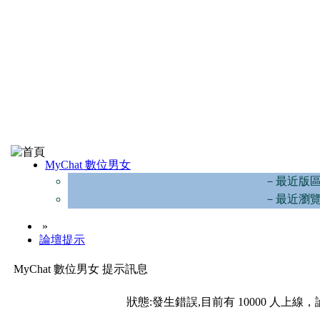
MyChat 數位男女
－最近版
－最近瀏
»
論壇提示
MyChat 數位男女 提示訊息
狀態:發生錯誤,目前有 10000 人上線