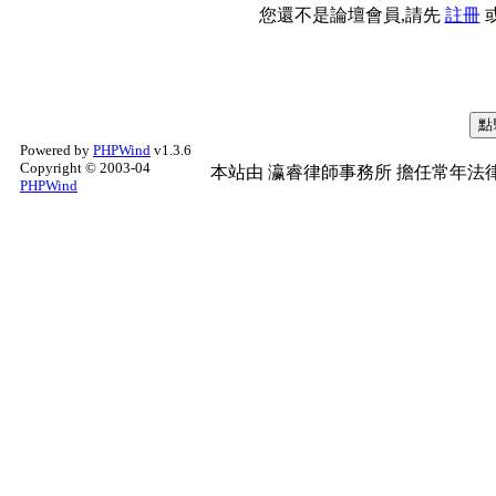
您還不是論壇會員,請先
註冊
Powered by
PHPWind
v1.3.6
Copyright © 2003-04
本站由
瀛睿律師事務所
擔任常年法律
PHPWind