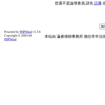
您還不是論壇會員,請先
註冊
Powered by
PHPWind
v1.3.6
Copyright © 2003-04
本站由
瀛睿律師事務所
擔任常年法律
PHPWind