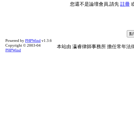
您還不是論壇會員,請先
註冊
Powered by
PHPWind
v1.3.6
Copyright © 2003-04
本站由
瀛睿律師事務所
擔任常年法律
PHPWind