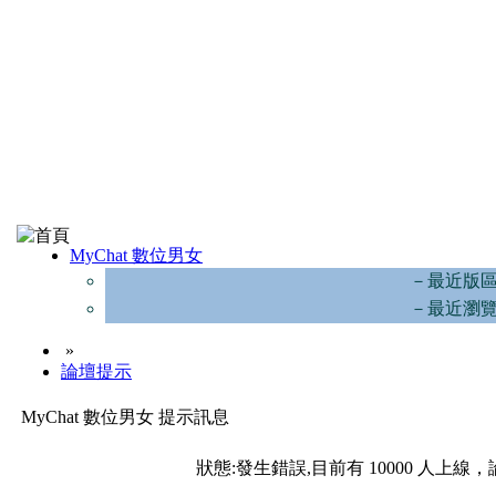
MyChat 數位男女
－最近版
－最近瀏
»
論壇提示
MyChat 數位男女 提示訊息
狀態:發生錯誤,目前有 10000 人上線