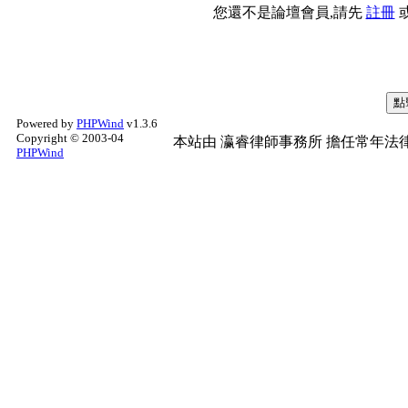
您還不是論壇會員,請先
註冊
Powered by
PHPWind
v1.3.6
Copyright © 2003-04
本站由
瀛睿律師事務所
擔任常年法律
PHPWind