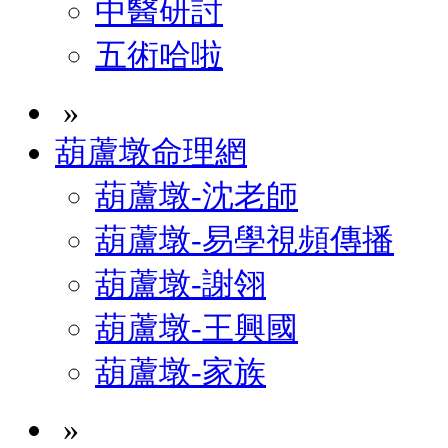
中醫研討
五術哈啦
»
葫蘆墩命理網
葫蘆墩-沈老師
葫蘆墩-易學視頻傳播
葫蘆墩-謝翎
葫蘆墩-王興國
葫蘆墩-家族
»