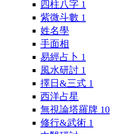
四柱八字
1
紫微斗數
1
姓名學
手面相
易經占卜
1
風水研討
1
擇日&三式
1
西洋占星
無視論塔羅牌
10
修行&武術
1