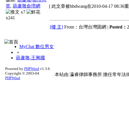
答
,
葫蘆墩命理網
[ 此文章被hbdwang在2010-04-17 08:3
x7
x241
[樓 主]
From：台灣台灣固網 |
Posted：
2
MyChat 數位男女
»
葫蘆墩-王興國
Powered by
PHPWind
v1.3.6
Copyright © 2003-04
本站由
瀛睿律師事務所
擔任常年法律
PHPWind