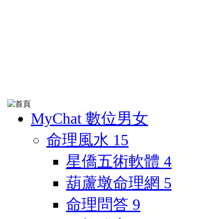
MyChat 數位男女
命理風水
15
星僑五術軟體
4
葫蘆墩命理網
5
命理問答
9