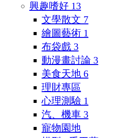
興趣嗜好
13
文學散文
7
繪圖藝術
1
布袋戲
3
動漫畫討論
3
美食天地
6
理財專區
心理測驗
1
汽、機車
3
寵物園地