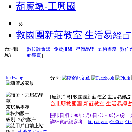
葫蘆墩-王興國
»
救國團新莊教室 生活易經占
命理服
數位論命舘
|
免費排盤
|
星僑易學
|
五術書籍
|
數位
務》
絲專頁
|
hbdwang
分享:
[最新消息] 救國團新莊教室 生活易經占
台北縣救國團 新莊教室 生活易經
京房易學苑
開課日期：99年5月6日7時～9時30分，
級別:
特約版主
詳細資訊請參考：
http://cycorg2006.sg10
版區:
葫蘆墩-命理問