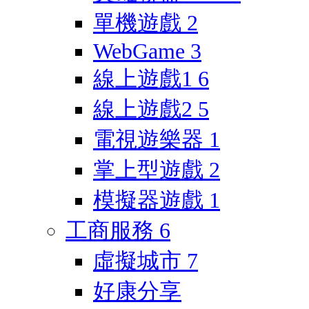
單機遊戲
2
WebGame
3
線上遊戲1
6
線上遊戲2
5
電視遊樂器
1
掌上型遊戲
2
模擬器遊戲
1
工商服務
6
虛擬城市
7
好康分享