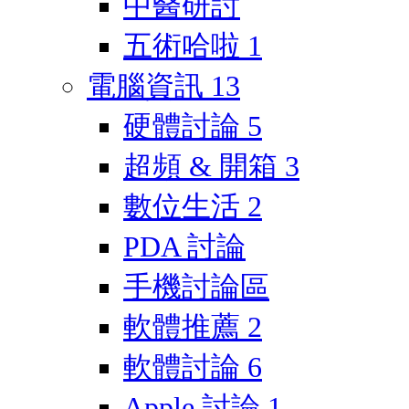
中醫研討
五術哈啦
1
電腦資訊
13
硬體討論
5
超頻 & 開箱
3
數位生活
2
PDA 討論
手機討論區
軟體推薦
2
軟體討論
6
Apple 討論
1