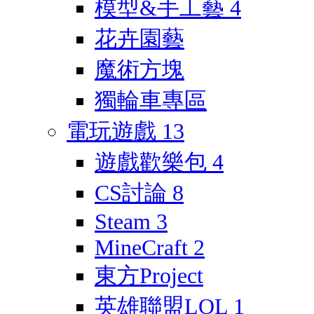
模型&手工藝
4
花卉園藝
魔術方塊
獨輪車專區
電玩遊戲
13
遊戲歡樂包
4
CS討論
8
Steam
3
MineCraft
2
東方Project
英雄聯盟LOL
1