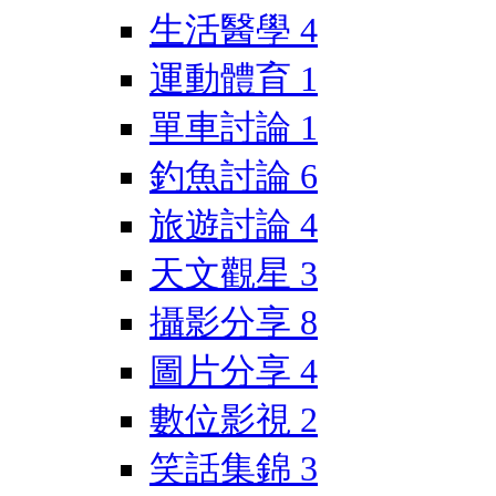
生活醫學
4
運動體育
1
單車討論
1
釣魚討論
6
旅遊討論
4
天文觀星
3
攝影分享
8
圖片分享
4
數位影視
2
笑話集錦
3