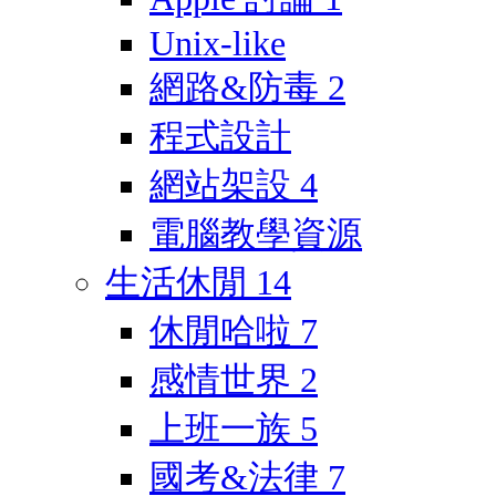
Unix-like
網路&防毒
2
程式設計
網站架設
4
電腦教學資源
生活休閒
14
休閒哈啦
7
感情世界
2
上班一族
5
國考&法律
7