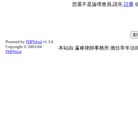
您還不是論壇會員,請先
註冊
Powered by
PHPWind
v1.3.6
Copyright © 2003-04
本站由
瀛睿律師事務所
擔任常年法律
PHPWind