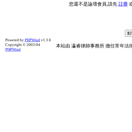
您還不是論壇會員,請先
註冊
Powered by
PHPWind
v1.3.6
Copyright © 2003-04
本站由
瀛睿律師事務所
擔任常年法律
PHPWind