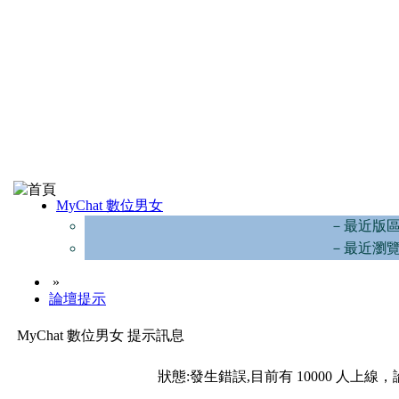
MyChat 數位男女
－最近版
－最近瀏
»
論壇提示
MyChat 數位男女 提示訊息
狀態:發生錯誤,目前有 10000 人上線