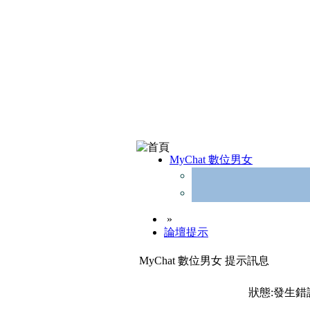
MyChat 數位男女
»
論壇提示
MyChat 數位男女 提示訊息
狀態:發生錯誤