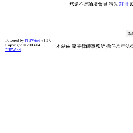
您還不是論壇會員,請先
註冊
Powered by
PHPWind
v1.3.6
Copyright © 2003-04
本站由
瀛睿律師事務所
擔任常年法律
PHPWind