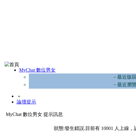
MyChat 數位男女
－最近版
－最近瀏
»
論壇提示
MyChat 數位男女 提示訊息
狀態:發生錯誤,目前有 10001 人上線