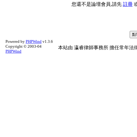
您還不是論壇會員,請先
註冊
Powered by
PHPWind
v1.3.6
Copyright © 2003-04
本站由
瀛睿律師事務所
擔任常年法律
PHPWind