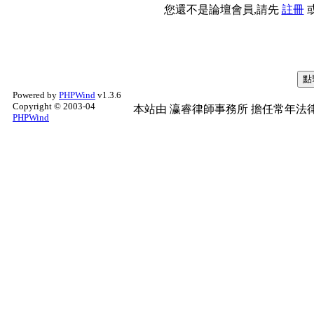
您還不是論壇會員,請先
註冊
Powered by
PHPWind
v1.3.6
Copyright © 2003-04
本站由
瀛睿律師事務所
擔任常年法律
PHPWind