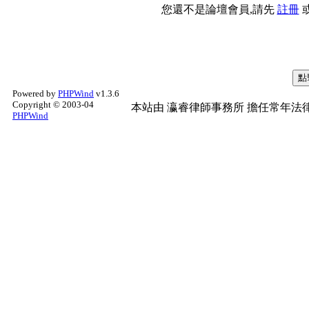
您還不是論壇會員,請先
註冊
Powered by
PHPWind
v1.3.6
Copyright © 2003-04
本站由
瀛睿律師事務所
擔任常年法律
PHPWind