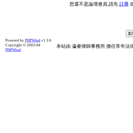
您還不是論壇會員,請先
註冊
Powered by
PHPWind
v1.3.6
Copyright © 2003-04
本站由
瀛睿律師事務所
擔任常年法律
PHPWind