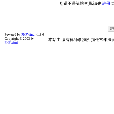
您還不是論壇會員,請先
註冊
Powered by
PHPWind
v1.3.6
Copyright © 2003-04
本站由
瀛睿律師事務所
擔任常年法律
PHPWind