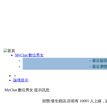
MyChat 數位男女
－最近版
－最近瀏
»
論壇提示
MyChat 數位男女 提示訊息
狀態:發生錯誤,目前有 10001 人上線