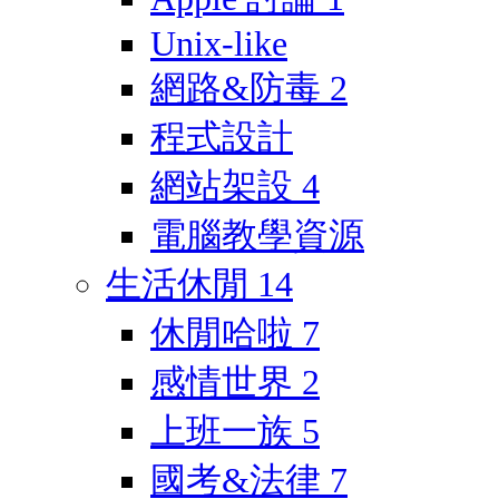
Unix-like
網路&防毒
2
程式設計
網站架設
4
電腦教學資源
生活休閒
14
休閒哈啦
7
感情世界
2
上班一族
5
國考&法律
7