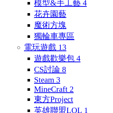
模型&手工藝
4
花卉園藝
魔術方塊
獨輪車專區
電玩遊戲
13
遊戲歡樂包
4
CS討論
8
Steam
3
MineCraft
2
東方Project
英雄聯盟LOL
1