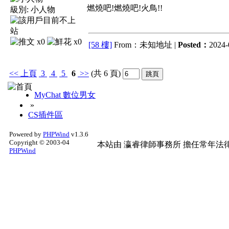
燃燒吧!燃燒吧!火鳥!!
級別:
小人物
x0
x0
[58 樓]
From：未知地址 |
Posted：
2024-
<<
上頁
3
4
5
6
>>
(共 6 頁)
MyChat 數位男女
»
CS插件區
Powered by
PHPWind
v1.3.6
Copyright © 2003-04
本站由
瀛睿律師事務所
擔任常年法律
PHPWind