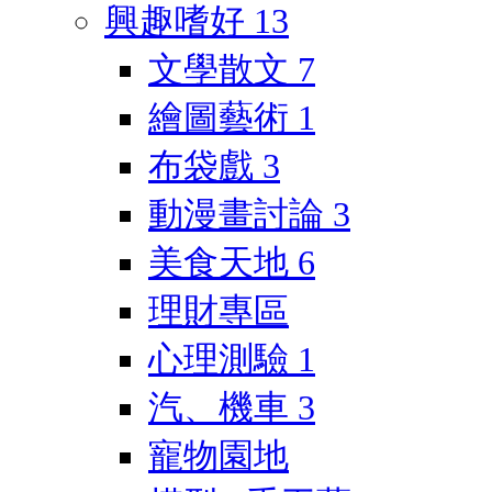
興趣嗜好
13
文學散文
7
繪圖藝術
1
布袋戲
3
動漫畫討論
3
美食天地
6
理財專區
心理測驗
1
汽、機車
3
寵物園地