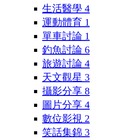
生活醫學
4
運動體育
1
單車討論
1
釣魚討論
6
旅遊討論
4
天文觀星
3
攝影分享
8
圖片分享
4
數位影視
2
笑話集錦
3