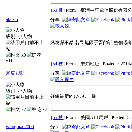
[53 樓]
From：臺灣中華電信股份有限公
abczm
分享:
級別:
小人物
燃燒彈不錯,若果無限手雷的話,整個場都變
x0
x11
[54 樓]
From：未知地址 |
Posted：
2014-
愛莫能助
分享:
級別:
小人物
好像最新的CSGO一樣
x7
x7
[55 樓]
From：美國ATT用戶 |
Posted：
2
wongman2000
分享: