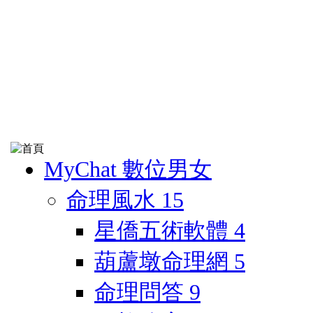
MyChat 數位男女
命理風水
15
星僑五術軟體
4
葫蘆墩命理網
5
命理問答
9