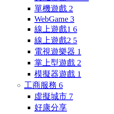
單機遊戲
2
WebGame
3
線上遊戲1
6
線上遊戲2
5
電視遊樂器
1
掌上型遊戲
2
模擬器遊戲
1
工商服務
6
虛擬城市
7
好康分享