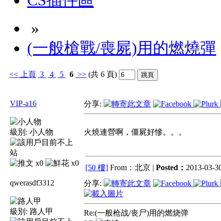
CS插件區
»
(一般槍戰/喪屍)用的燃燒彈
<<
上頁
3
4
5
6
>>
(共 6 頁)
VIP-a16
分享:
級別:
小人物
火燒連營啊，僵屍好慘。。。
x0
x0
[50 樓]
From：北京 |
Posted：
2013-03-30
qwerasdf3312
分享:
級別:
路人甲
Re:(一般枪战/丧尸)用的燃烧弹