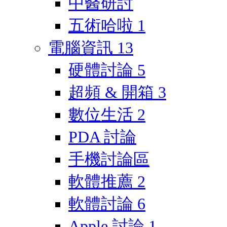
中醫研討
五術哈啦
1
電腦資訊
13
硬體討論
5
超頻 & 開箱
3
數位生活
2
PDA 討論
手機討論區
軟體推薦
2
軟體討論
6
Apple 討論
1