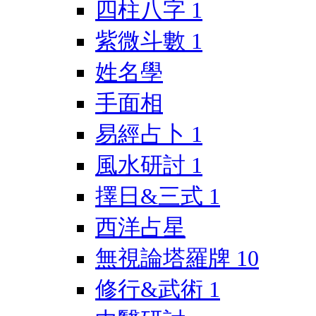
四柱八字
1
紫微斗數
1
姓名學
手面相
易經占卜
1
風水研討
1
擇日&三式
1
西洋占星
無視論塔羅牌
10
修行&武術
1