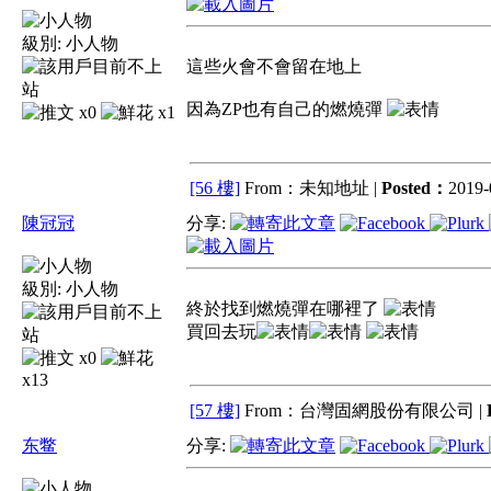
級別:
小人物
這些火會不會留在地上
因為ZP也有自己的燃燒彈
x0
x1
[56 樓]
From：未知地址 |
Posted：
2019-
陳冠冠
分享:
級別:
小人物
終於找到燃燒彈在哪裡了
買回去玩
x0
x13
[57 樓]
From：台灣固網股份有限公司 |
东鳖
分享: