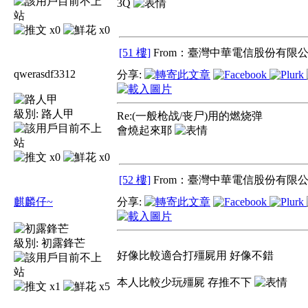
3Q
x0
x0
[51 樓]
From：臺灣中華電信股份有限公
qwerasdf3312
分享:
級別:
路人甲
Re:(一般枪战/丧尸)用的燃烧弹
會燒起來耶
x0
x0
[52 樓]
From：臺灣中華電信股份有限公
麒麟仔~
分享:
級別:
初露鋒芒
好像比較適合打殭屍用 好像不錯
本人比較少玩殭屍 存推不下
x1
x5