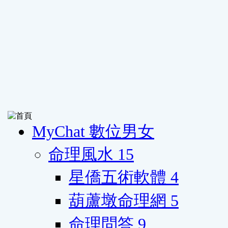
MyChat 數位男女
命理風水
15
星僑五術軟體
4
葫蘆墩命理網
5
命理問答
9