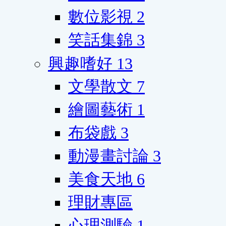
數位影視
2
笑話集錦
3
興趣嗜好
13
文學散文
7
繪圖藝術
1
布袋戲
3
動漫畫討論
3
美食天地
6
理財專區
心理測驗
1