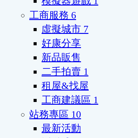
模擬器遊戲
1
工商服務
6
虛擬城市
7
好康分享
新品販售
二手拍賣
1
租屋&找屋
工商建議區
1
站務專區
10
最新活動