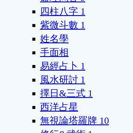
四柱八字
1
紫微斗數
1
姓名學
手面相
易經占卜
1
風水研討
1
擇日&三式
1
西洋占星
無視論塔羅牌
10