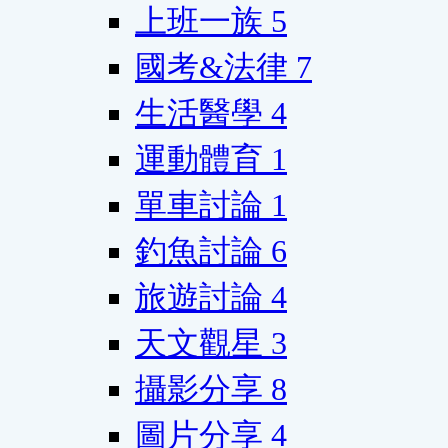
上班一族
5
國考&法律
7
生活醫學
4
運動體育
1
單車討論
1
釣魚討論
6
旅遊討論
4
天文觀星
3
攝影分享
8
圖片分享
4