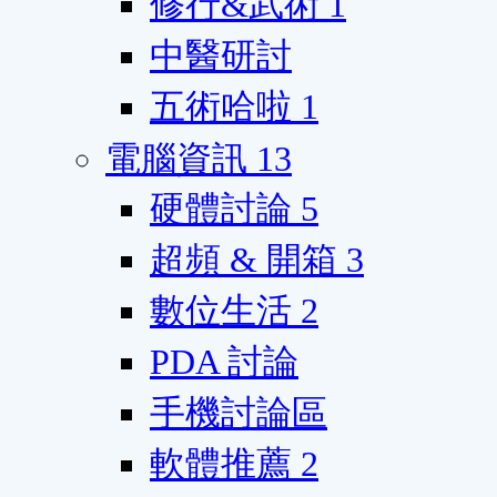
修行&武術
1
中醫研討
五術哈啦
1
電腦資訊
13
硬體討論
5
超頻 & 開箱
3
數位生活
2
PDA 討論
手機討論區
軟體推薦
2