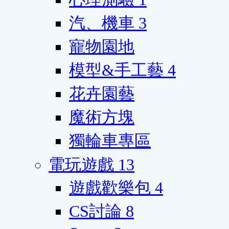
汽、機車
3
寵物園地
模型&手工藝
4
花卉園藝
魔術方塊
獨輪車專區
電玩遊戲
13
遊戲歡樂包
4
CS討論
8