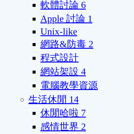
軟體討論
6
Apple 討論
1
Unix-like
網路&防毒
2
程式設計
網站架設
4
電腦教學資源
生活休閒
14
休閒哈啦
7
感情世界
2