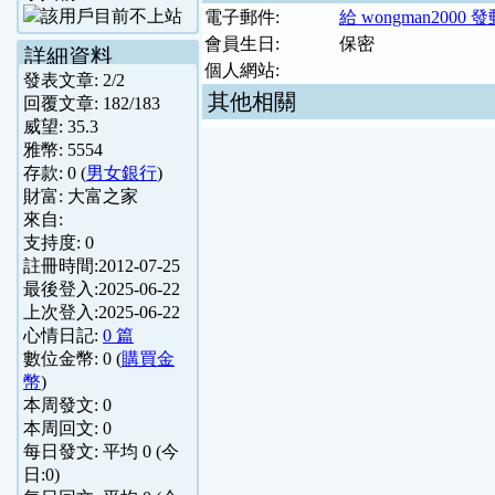
電子郵件:
給 wongman2000 
會員生日:
保密
詳細資料
個人網站:
發表文章:
2
/
2
其他相關
回覆文章:
182
/
183
威望:
35.3
雅幣:
5554
存款:
0
(
男女銀行
)
財富:
大富之家
來自:
支持度:
0
註冊時間:
2012-07-25
最後登入:
2025-06-22
上次登入:
2025-06-22
心情日記:
0 篇
數位金幣:
0
(
購買金
幣
)
本周發文:
0
本周回文:
0
每日發文: 平均
0
(今
日:
0
)