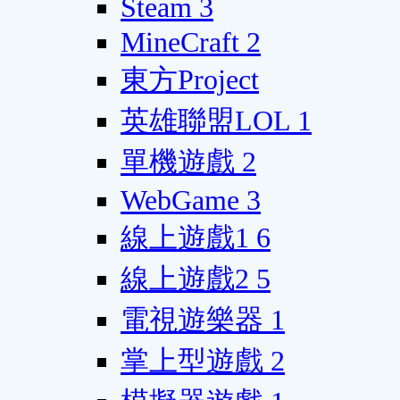
Steam
3
MineCraft
2
東方Project
英雄聯盟LOL
1
單機遊戲
2
WebGame
3
線上遊戲1
6
線上遊戲2
5
電視遊樂器
1
掌上型遊戲
2