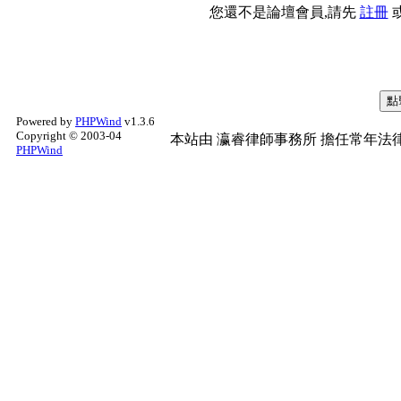
您還不是論壇會員,請先
註冊
Powered by
PHPWind
v1.3.6
Copyright © 2003-04
本站由
瀛睿律師事務所
擔任常年法律
PHPWind