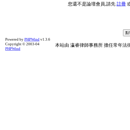
您還不是論壇會員,請先
註冊
Powered by
PHPWind
v1.3.6
Copyright © 2003-04
本站由
瀛睿律師事務所
擔任常年法律
PHPWind