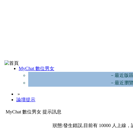
MyChat 數位男女
－最近版
－最近瀏
»
論壇提示
MyChat 數位男女 提示訊息
狀態:發生錯誤,目前有 10000 人上線