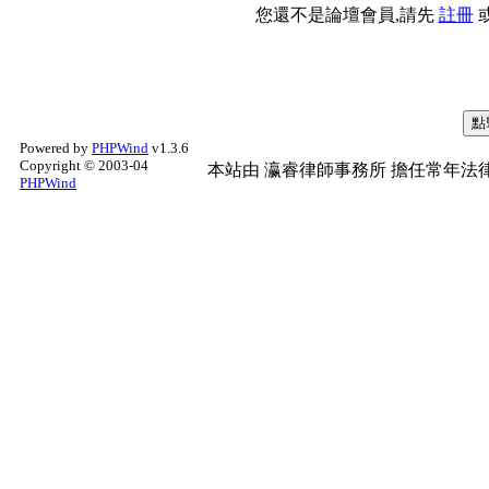
您還不是論壇會員,請先
註冊
Powered by
PHPWind
v1.3.6
Copyright © 2003-04
本站由
瀛睿律師事務所
擔任常年法律
PHPWind