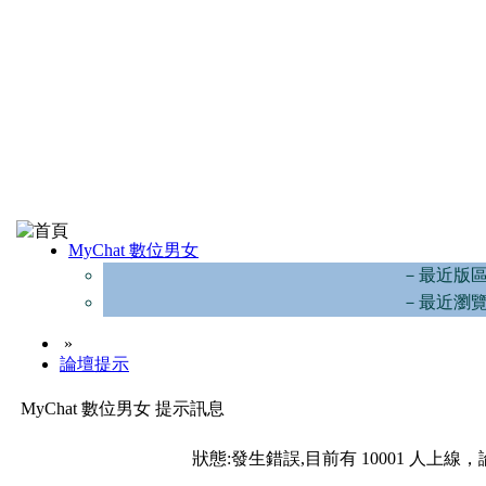
MyChat 數位男女
－最近版
－最近瀏
»
論壇提示
MyChat 數位男女 提示訊息
狀態:發生錯誤,目前有 10001 人上線