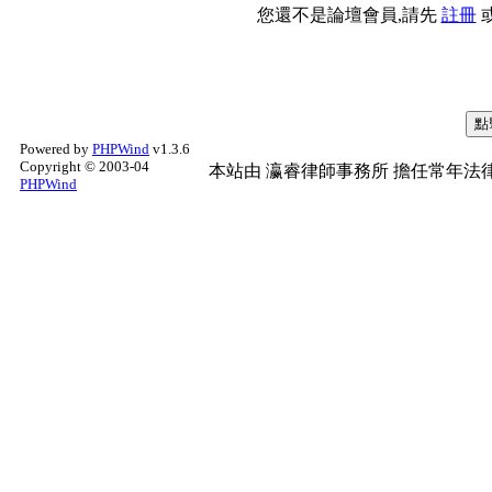
您還不是論壇會員,請先
註冊
Powered by
PHPWind
v1.3.6
Copyright © 2003-04
本站由
瀛睿律師事務所
擔任常年法律
PHPWind