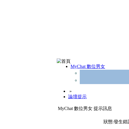
MyChat 數位男女
»
論壇提示
MyChat 數位男女 提示訊息
狀態:發生錯誤