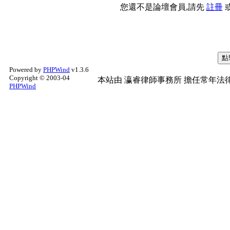
您還不是論壇會員,請先
註冊
Powered by
PHPWind
v1.3.6
Copyright © 2003-04
本站由
瀛睿律師事務所
擔任常年法律
PHPWind