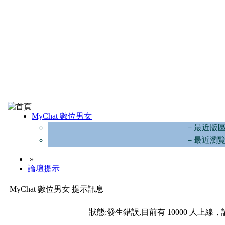
MyChat 數位男女
－最近版
－最近瀏
»
論壇提示
MyChat 數位男女 提示訊息
狀態:發生錯誤,目前有 10000 人上線