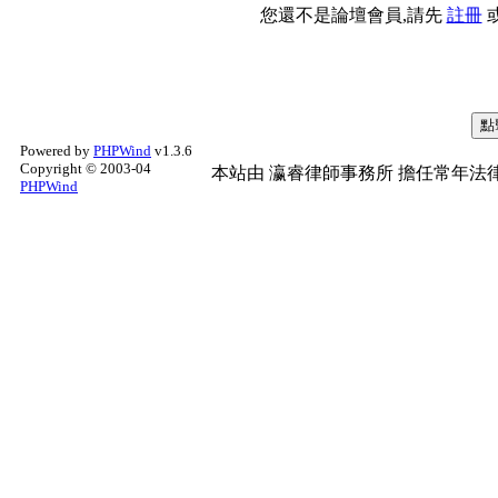
您還不是論壇會員,請先
註冊
Powered by
PHPWind
v1.3.6
Copyright © 2003-04
本站由
瀛睿律師事務所
擔任常年法律
PHPWind