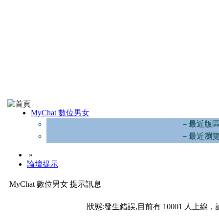
MyChat 數位男女
－最近版
－最近瀏
»
論壇提示
MyChat 數位男女 提示訊息
狀態:發生錯誤,目前有 10001 人上線