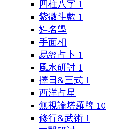
四柱八字
1
紫微斗數
1
姓名學
手面相
易經占卜
1
風水研討
1
擇日&三式
1
西洋占星
無視論塔羅牌
10
修行&武術
1