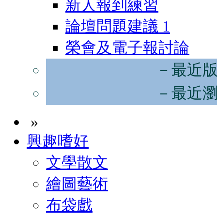
新人報到練習
論壇問題建議
1
榮會及電子報討論
－最近
－最近
»
興趣嗜好
文學散文
繪圖藝術
布袋戲