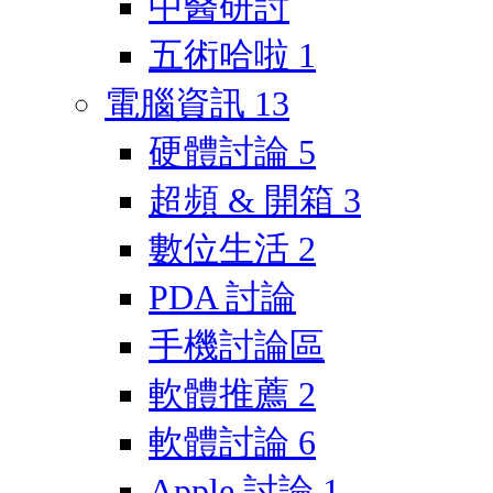
中醫研討
五術哈啦
1
電腦資訊
13
硬體討論
5
超頻 & 開箱
3
數位生活
2
PDA 討論
手機討論區
軟體推薦
2
軟體討論
6
Apple 討論
1