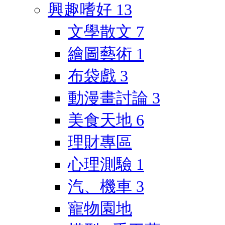
興趣嗜好
13
文學散文
7
繪圖藝術
1
布袋戲
3
動漫畫討論
3
美食天地
6
理財專區
心理測驗
1
汽、機車
3
寵物園地