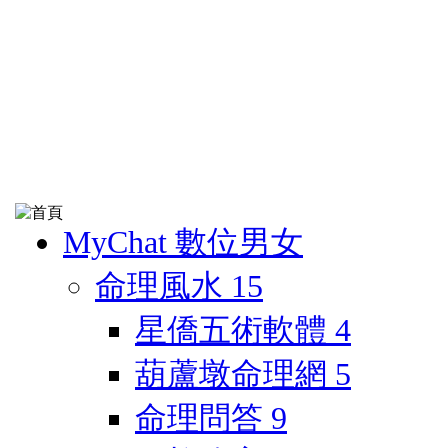
MyChat 數位男女
命理風水
15
星僑五術軟體
4
葫蘆墩命理網
5
命理問答
9