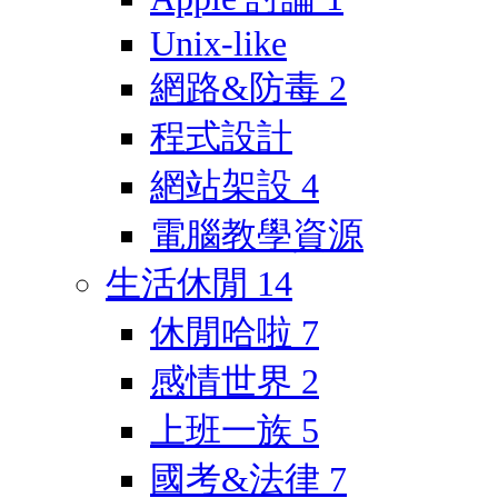
Unix-like
網路&防毒
2
程式設計
網站架設
4
電腦教學資源
生活休閒
14
休閒哈啦
7
感情世界
2
上班一族
5
國考&法律
7