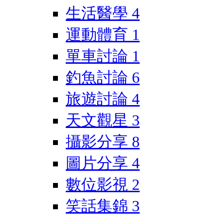
生活醫學
4
運動體育
1
單車討論
1
釣魚討論
6
旅遊討論
4
天文觀星
3
攝影分享
8
圖片分享
4
數位影視
2
笑話集錦
3