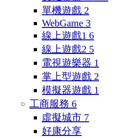
單機遊戲
2
WebGame
3
線上遊戲1
6
線上遊戲2
5
電視遊樂器
1
掌上型遊戲
2
模擬器遊戲
1
工商服務
6
虛擬城市
7
好康分享