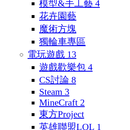
模型&手工藝
4
花卉園藝
魔術方塊
獨輪車專區
電玩遊戲
13
遊戲歡樂包
4
CS討論
8
Steam
3
MineCraft
2
東方Project
英雄聯盟LOL
1