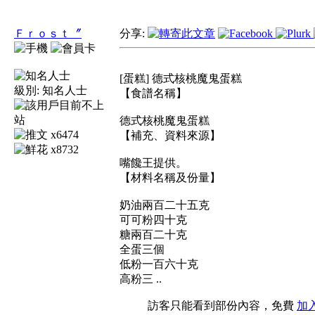
Ｆｒｏｓｔ〞
分享:
[蛋糕] 德式核桃魔鬼蛋糕
級別:
知名人士
【食譜名稱】
德式核桃魔鬼蛋糕
x6474
【補充、資料來源】
x8732
嘴饞王提供。
【材料名稱及份量】
奶油兩百二十五克
可可粉四十克
糖兩百二十克
全蛋三個
低粉一百六十克
高粉三 ..
訪客只能看到部份內容，免費
加