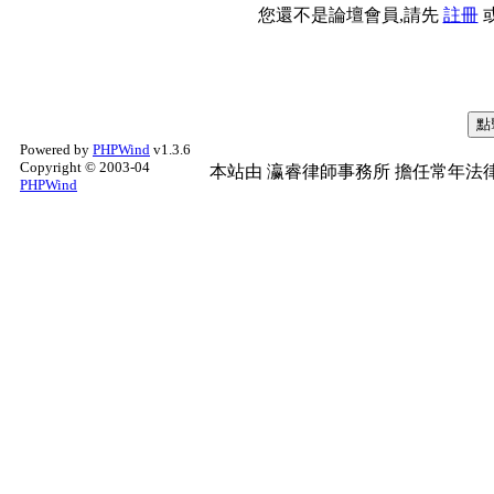
您還不是論壇會員,請先
註冊
Powered by
PHPWind
v1.3.6
Copyright © 2003-04
本站由
瀛睿律師事務所
擔任常年法律
PHPWind