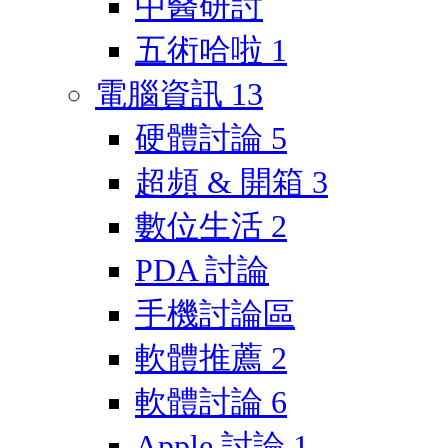
中醫研討
五術哈啦
1
電腦資訊
13
硬體討論
5
超頻 & 開箱
3
數位生活
2
PDA 討論
手機討論區
軟體推薦
2
軟體討論
6
Apple 討論
1