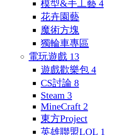
模型&手工藝
4
花卉園藝
魔術方塊
獨輪車專區
電玩遊戲
13
遊戲歡樂包
4
CS討論
8
Steam
3
MineCraft
2
東方Project
英雄聯盟LOL
1