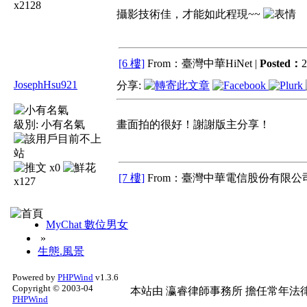
x2128
攝影技術佳，才能如此程現~~
[6 樓]
From：臺灣中華HiNet |
Posted：
2
JosephHsu921
分享:
級別:
小有名氣
畫面拍的很好！謝謝版主分享！
x0
[7 樓]
From：臺灣中華電信股份有限公司
x127
MyChat 數位男女
»
生態.風景
Powered by
PHPWind
v1.3.6
Copyright © 2003-04
本站由
瀛睿律師事務所
擔任常年法律
PHPWind