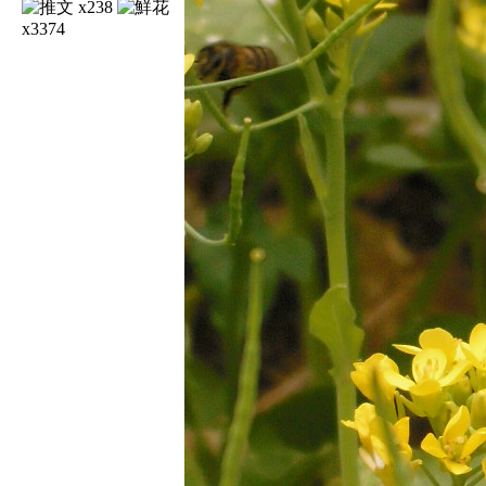
x238
x3374