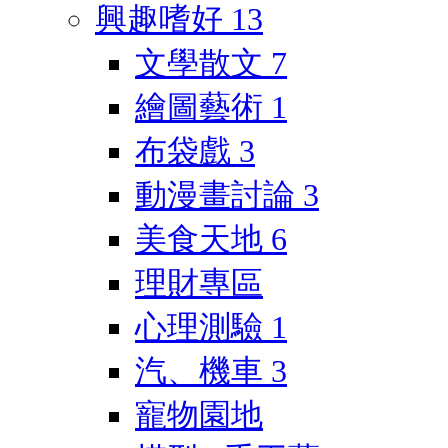
興趣嗜好
13
文學散文
7
繪圖藝術
1
布袋戲
3
動漫畫討論
3
美食天地
6
理財專區
心理測驗
1
汽、機車
3
寵物園地