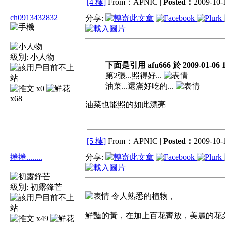
[4 樓]
From：APNIC |
Posted：
2009-10-1
ch0913432832
分享:
級別:
小人物
下面是引用 afu666 於 2009-01-06 
第2張...照得好...
油菜...還滿好吃的...
x0
x68
油菜也能照的如此漂亮
[5 樓]
From：APNIC |
Posted：
2009-10-1
捲捲........
分享:
級別:
初露鋒芒
令人熟悉的植物，
鮮豔的黃，在加上百花齊放，美麗的花朵
x49