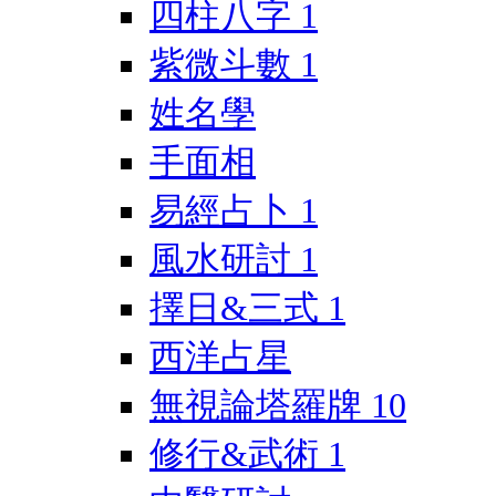
四柱八字
1
紫微斗數
1
姓名學
手面相
易經占卜
1
風水研討
1
擇日&三式
1
西洋占星
無視論塔羅牌
10
修行&武術
1