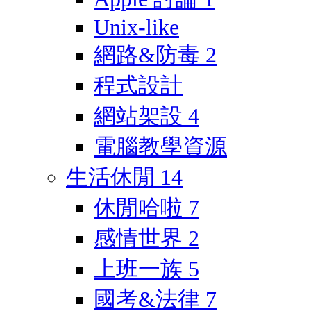
Unix-like
網路&防毒
2
程式設計
網站架設
4
電腦教學資源
生活休閒
14
休閒哈啦
7
感情世界
2
上班一族
5
國考&法律
7