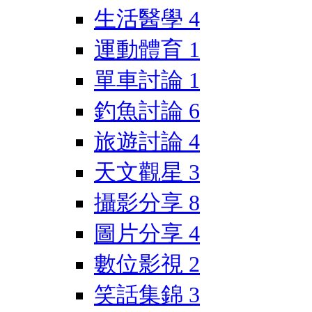
生活醫學
4
運動體育
1
單車討論
1
釣魚討論
6
旅遊討論
4
天文觀星
3
攝影分享
8
圖片分享
4
數位影視
2
笑話集錦
3