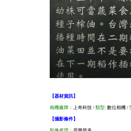
【器材資訊】
相機廠牌：
上奇科技 /
類型:
數位相機 /
【攝影條件】
影像處理：
原圖發表