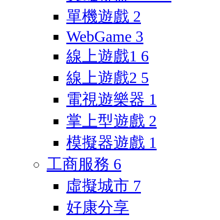
單機遊戲
2
WebGame
3
線上遊戲1
6
線上遊戲2
5
電視遊樂器
1
掌上型遊戲
2
模擬器遊戲
1
工商服務
6
虛擬城市
7
好康分享