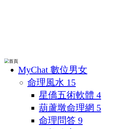
MyChat 數位男女
命理風水
15
星僑五術軟體
4
葫蘆墩命理網
5
命理問答
9