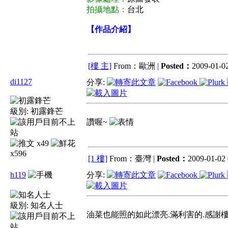
拍攝地點：
台北
【作品介紹】
[樓 主]
From：歐洲 |
Posted：
2009-01-02
di1127
分享:
級別:
初露鋒芒
讚喔~
x49
x596
[1 樓]
From：臺灣 |
Posted：
2009-01-02 
h119
分享:
級別:
知名人士
油菜也能照的如此漂亮.滿利害的.感謝樓