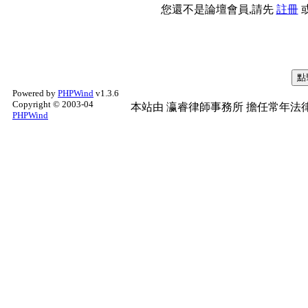
您還不是論壇會員,請先
註冊
Powered by
PHPWind
v1.3.6
Copyright © 2003-04
本站由
瀛睿律師事務所
擔任常年法律
PHPWind