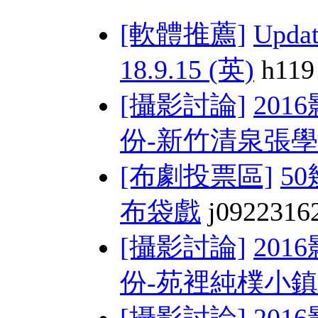
[軟體推薦]
Upda
18.9.15 (英)
h119
[攝影討論]
201
份-新竹清泉張學 
[布劇投票區]
5
布袋戲
j0922316
[攝影討論]
201
份-苑裡純樸小鎮