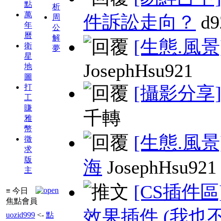
點
析
萬
件訴訟走向？
d9
周
年
公
曆
解
[生態.風景
衛
夢
星
JosephHsu921
地
圖
打
[攝影分享
工
賺
千轉
雅
幣
[生態.風景
徵
求
版
海
JosephHsu921
主
[CS插件區
≡ 今日
焦點會員
效果插件 (我也不
uozid999
<-
點