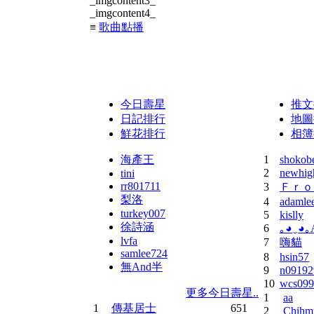
_imgcontent3_
_imgcontent4_
≡
歌曲點播
sub380
點播
《上帝也哭泣(王傑) by top1
今日壽星
推文
日記排行
地圖
鮮花排行
相簿
海產王
1
shokob
2
newhig
tini
rr801711
3
Ｆｒｏ
梨洛
4
adamle
turkey007
5
kislly
徐詩涵
6
｡◕‿◕｡
lvfa
7
嗨貓
samlee724
8
hsin57
無And半
9
n09192
10
wcs099
更多今日壽星..
1
aa
1
傳基居士
651
2
Chihm