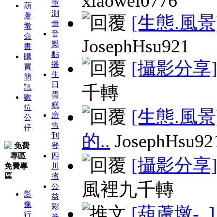
xiaowei0776
重
葫
測
蘆
[生態.風景
量
墩
音
命
JosephHsu921
樂
書
點
購
[攝影分享
播
買
生
簡
日
千轉
訊
蛋
數
糕
位
[生態.風景
廣
公
告
仔
的..
JosephHsu92
刊
登
四
[攝影分享
免費專
川
區
省
風裡九千轉
公
影
益
像
彩
[葫蘆墩-..]
行
券