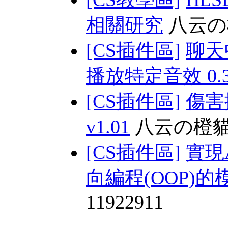
相關研究
八云の
[CS插件區]
聊天
播放特定音效 0.3 
[CS插件區]
傷害
v1.01
八云の橙
[CS插件區]
實現
向編程(OOP)的模塊
11922911