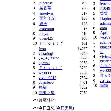
2
tuberose
295
3
leoche
3
柴香華
256
4
71049
4
angelwu
217
5
笑笑
5
雨的印記
158
6
Daphn
7
adaml
6
媓天
123
8
olda
7
axdebnm
116
9
April
8
tooya
110
10
wcs09
9
oven425
106
1
adamle
10
Ｆｒｏｓｔ〞
101
2
king29
1
Ivon
14237
3
aa
2
ylstaringl
9749
4
vivien
3
｡◕‿◕｡Azusa
9344
5
ylstari
4
hjswsh
9058
6
shoko
5
Ｆｒｏｓｔ〞
8732
7
wcs09
6
wcs099
7754
8
達人
7
vivien0213
7574
9
｡◕‿◕｡
8
adamlee9
7461
10
嗨貓
9
嗨貓
7282
10
雪狼之星
7058
-=>論壇相關
-=>今日宜忌 (
今日天氣
)