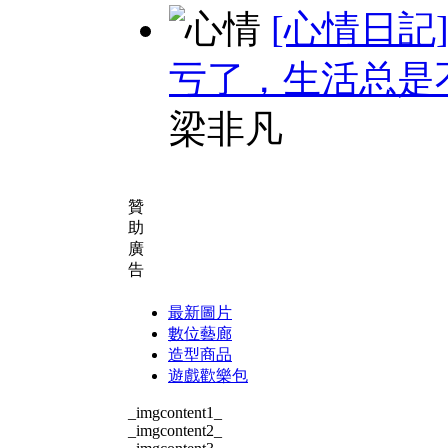
[心情日記
亏了，生活总是
梁非凡
贊
助
廣
告
最新圖片
數位藝廊
造型商品
遊戲歡樂包
_imgcontent1_
_imgcontent2_