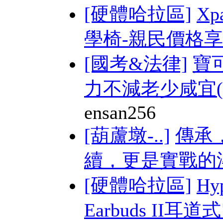
[硬體哈拉區]
Xp
學椅-親民價格享受
[國考&法律]
寶
力不減老少咸宜(附
ensan256
[葫蘆墩-..]
傳承
續，更是實戰的
[硬體哈拉區]
Hy
Earbuds II耳道式