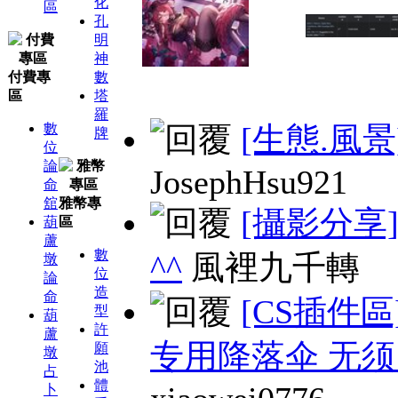
化
區
孔
明
神
付費專
數
區
塔
羅
數
[生態.風景
牌
位
論
JosephHsu921
命
舘
雅幣專
[攝影分享
葫
區
蘆
數
^^
風裡九千轉
墩
位
論
造
命
[CS插件區
型
葫
許
蘆
专用降落伞 无
願
墩
池
占
體
卜