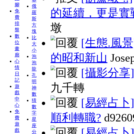
腳
俄
的延續，更是實
免
羅
費
斯
排
墩
方
盤
塊
數
比
[生態.風景
位
大
畫
小
的昭和新山
Jose
廊
泡
心
泡
情
龍
[攝影分享
日
孔
記
明
九千轉
遊
神
戲
數
中
[易經占卜
猜
心
數
免
字
順利轉職?
d9260
費
星
遊
座
[易經占卜
戲
分