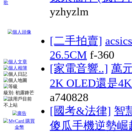
歌
yzhyzlm
[二手拍賣]
acs
26.5CM
f-360
[家電音響..]
萬
2K OLED還是4K 
級別:
初露鋒芒
a740828
[國考&法律]
智
傻瓜手機逆勢崛起(