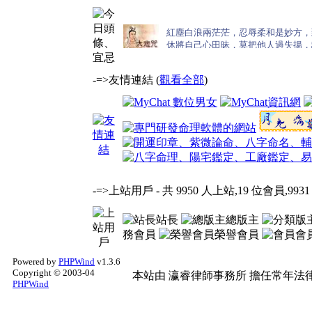
-=>友情連結 (
觀看全部
)
-=>上站用戶
- 共 9950 人上站,19 位會員,9931
站長
總版主
務會員
榮譽會員
會
Powered by
PHPWind
v1.3.6
Copyright © 2003-04
本站由
瀛睿律師事務所
擔任常年法律
PHPWind