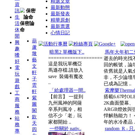
精選文章
資
最新動態
訊
最新發表
生
精華原創
活
保密論
最新票選
休
命
心情日記
閒
葫
興
蘆
趣
暗黑2 單機版下..
馬年大年初二舊
墩
嗜
====================
逝去的時光找
藝
好
這是我玩單機亞
回的帳號，論
文
電
馬遜存檔.請放入
依舊就是人氣
軒
玩
save 裝備有魔改
非，不少論壇
子
遊
..
已成為記憶 ..
雲
戲
「給處理器一間..
索摩樂Thermal
軒
工
【前言】 一提到
搭載6.67吋OL
紫
商
九州風神的阿薩
2K曲面螢幕、
圖
服
辛系列風冷，相
ARGB燈效與
閣
務
信不少「老」玩
悍解熱能力！ 
欽
站
家都開始 ..
年的水冷產品 .
天
務
一些關於 nativ..
random_R - 只.
四
專