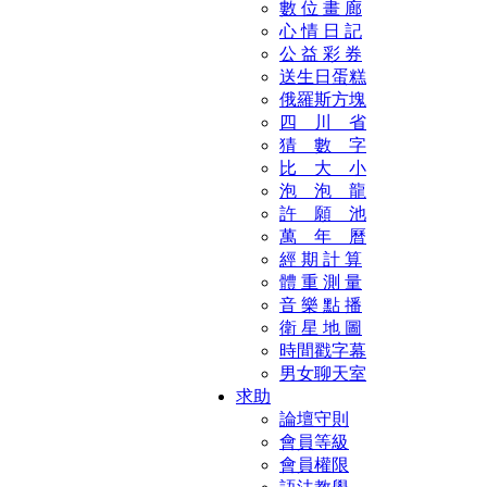
數 位 畫 廊
心 情 日 記
公 益 彩 券
送生日蛋糕
俄羅斯方塊
四 川 省
猜 數 字
比 大 小
泡 泡 龍
許 願 池
萬 年 曆
經 期 計 算
體 重 測 量
音 樂 點 播
衛 星 地 圖
時間戳字幕
男女聊天室
求助
論壇守則
會員等級
會員權限