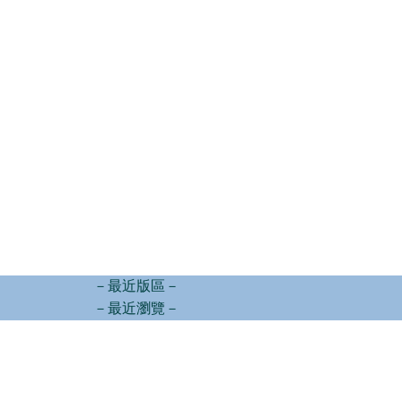
－最近版區－
－最近瀏覽－