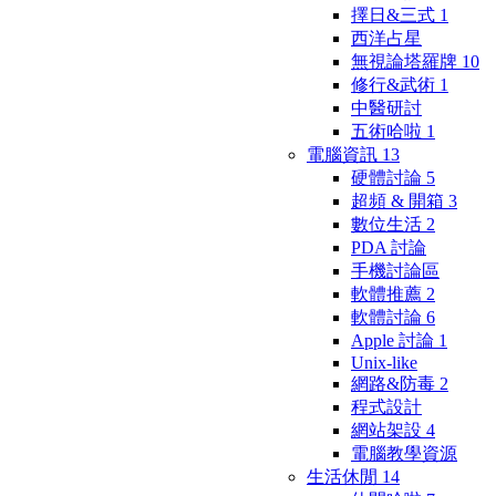
擇日&三式
1
西洋占星
無視論塔羅牌
10
修行&武術
1
中醫研討
五術哈啦
1
電腦資訊
13
硬體討論
5
超頻 & 開箱
3
數位生活
2
PDA 討論
手機討論區
軟體推薦
2
軟體討論
6
Apple 討論
1
Unix-like
網路&防毒
2
程式設計
網站架設
4
電腦教學資源
生活休閒
14