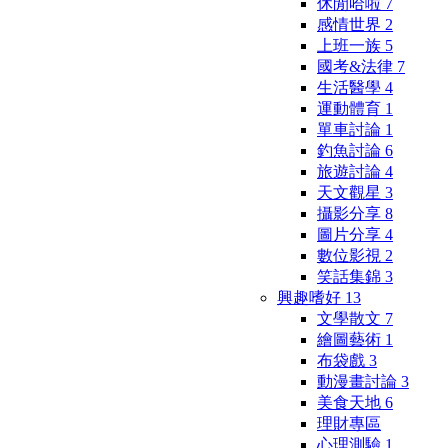
休閒哈啦
7
感情世界
2
上班一族
5
國考&法律
7
生活醫學
4
運動體育
1
單車討論
1
釣魚討論
6
旅遊討論
4
天文觀星
3
攝影分享
8
圖片分享
4
數位影視
2
笑話集錦
3
興趣嗜好
13
文學散文
7
繪圖藝術
1
布袋戲
3
動漫畫討論
3
美食天地
6
理財專區
心理測驗
1