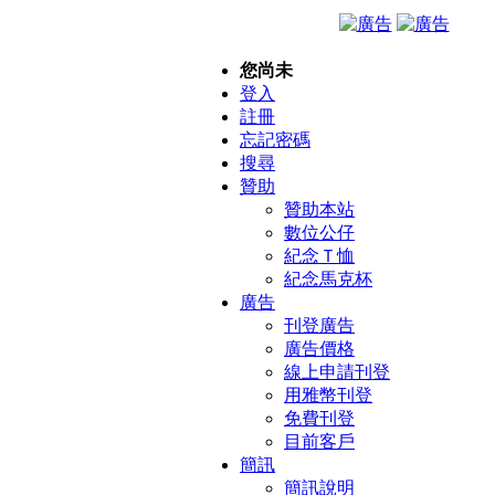
您尚未
登入
註冊
忘記密碼
搜尋
贊助
贊助本站
數位公仔
紀念Ｔ恤
紀念馬克杯
廣告
刊登廣告
廣告價格
線上申請刊登
用雅幣刊登
免費刊登
目前客戶
簡訊
簡訊說明