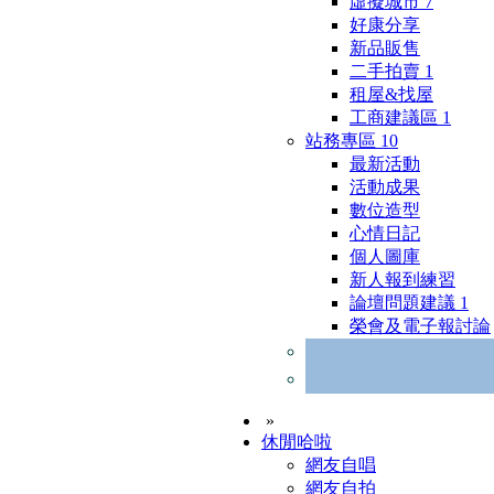
虛擬城市
7
好康分享
新品販售
二手拍賣
1
租屋&找屋
工商建議區
1
站務專區
10
最新活動
活動成果
數位造型
心情日記
個人圖庫
新人報到練習
論壇問題建議
1
榮會及電子報討論
»
休閒哈啦
網友自唱
網友自拍