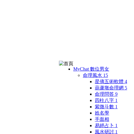
MyChat 數位男女
命理風水
15
星僑五術軟體
4
葫蘆墩命理網
5
命理問答
9
四柱八字
1
紫微斗數
1
姓名學
手面相
易經占卜
1
風水研討
1