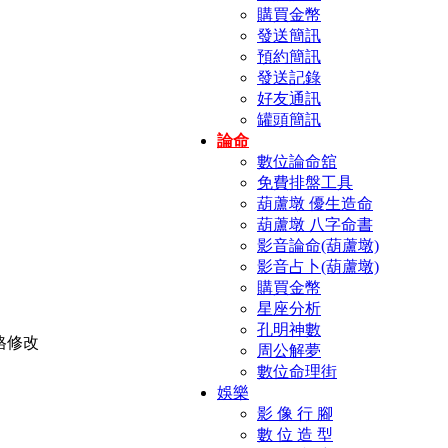
購買金幣
發送簡訊
預約簡訊
發送記錄
好友通訊
罐頭簡訊
論命
數位論命舘
免費排盤工具
葫蘆墩 優生造命
葫蘆墩 八字命書
影音論命(葫蘆墩)
影音占卜(葫蘆墩)
購買金幣
星座分析
孔明神數
周公解夢
數位命理街
娛樂
影 像 行 腳
數 位 造 型