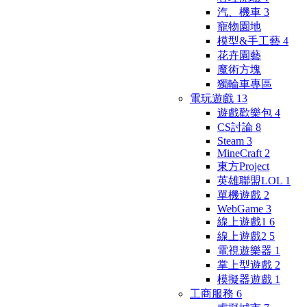
汽、機車
3
寵物園地
模型&手工藝
4
花卉園藝
魔術方塊
獨輪車專區
電玩遊戲
13
遊戲歡樂包
4
CS討論
8
Steam
3
MineCraft
2
東方Project
英雄聯盟LOL
1
單機遊戲
2
WebGame
3
線上遊戲1
6
線上遊戲2
5
電視遊樂器
1
掌上型遊戲
2
模擬器遊戲
1
工商服務
6