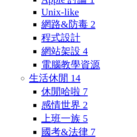
Unix-like
網路&防毒
2
程式設計
網站架設
4
電腦教學資源
生活休閒
14
休閒哈啦
7
感情世界
2
上班一族
5
國考&法律
7