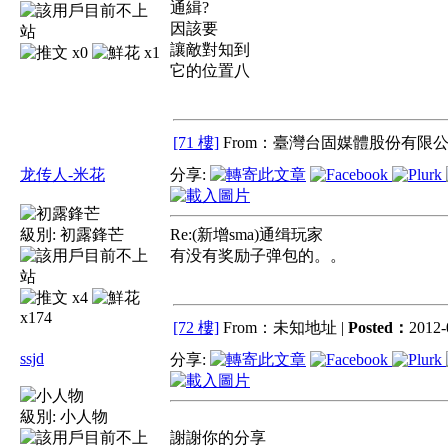
通緝?
因該要
讓敵對知到
x0
x1
它的位置八
[71 樓]
From：臺灣台固媒體股份有限公
龙传人-米花
分享:
級別:
初露鋒芒
Re:(新增sma)通缉玩家
有没有奖励子弹包的。。
x4
x174
[72 樓]
From：未知地址 |
Posted：
2012-
ssjd
分享:
級別:
小人物
謝謝你的分享