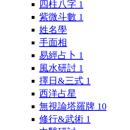
四柱八字
1
紫微斗數
1
姓名學
手面相
易經占卜
1
風水研討
1
擇日&三式
1
西洋占星
無視論塔羅牌
10
修行&武術
1