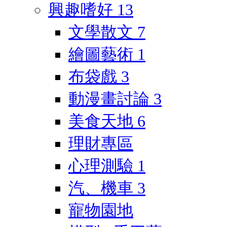
興趣嗜好
13
文學散文
7
繪圖藝術
1
布袋戲
3
動漫畫討論
3
美食天地
6
理財專區
心理測驗
1
汽、機車
3
寵物園地