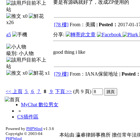
要是有源碼就好了，改成ZP使用的
x0
x26
[78 樓]
From：美國 |
Posted：
2017-01-17
a5
分享:
good thing i like
級別:
小人物
x0
x1
[79 樓]
From：IANA保留地址 |
Posted
<<
上頁
5
6
7
8
9
下頁
>>
(共 9 頁)
MyChat 數位男女
»
CS插件區
Powered by
PHPWind
v1.3.6
Copyright © 2003-04
本站由
瀛睿律師事務所
擔任常年法律
PHPWind