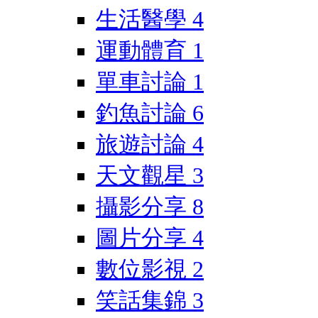
生活醫學
4
運動體育
1
單車討論
1
釣魚討論
6
旅遊討論
4
天文觀星
3
攝影分享
8
圖片分享
4
數位影視
2
笑話集錦
3