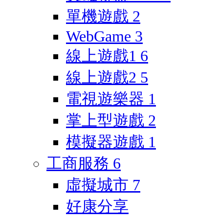
單機遊戲
2
WebGame
3
線上遊戲1
6
線上遊戲2
5
電視遊樂器
1
掌上型遊戲
2
模擬器遊戲
1
工商服務
6
虛擬城市
7
好康分享