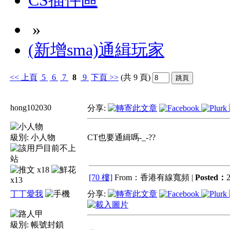
CS插件區
»
(新增sma)通緝玩家
<<
上頁
5
6
7
8
9
下頁
>>
(共 9 頁)
hong102030
分享:
級別:
小人物
CT也要通緝嗎-_-??
x18
[70 樓]
From：香港有線寬頻 |
Posted：
2
x13
丁丁愛我
分享:
級別:
帳號封鎖