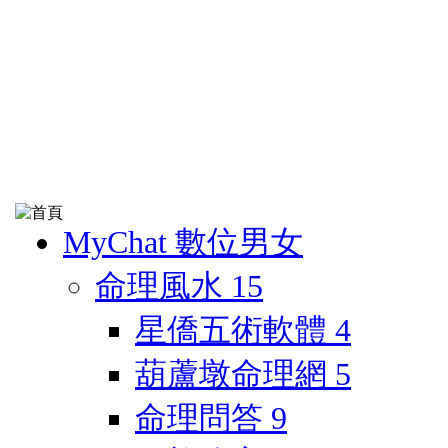
MyChat 數位男女
命理風水
15
星僑五術軟體
4
葫蘆墩命理網
5
命理問答
9