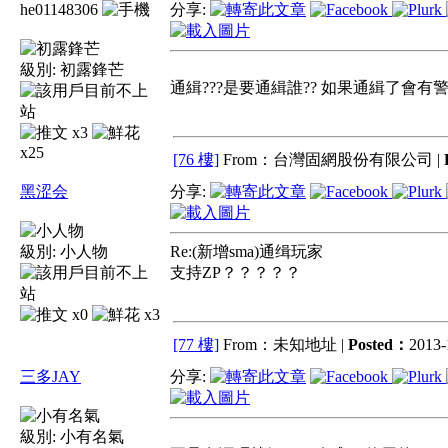
he01148306
分享:
級別:
初露鋒芒
通緝???是要通緝誰?? 如果通緝了會有警
x3
x25
[76 樓]
From：台灣固網股份有限公司 |
黑涩会
分享:
級別:
小人物
Re:(新增sma)通缉玩家
支持ZP？？？？？
x0
x3
[77 樓]
From：未知地址 |
Posted：
2013-
三多JAY
分享:
級別:
小有名氣