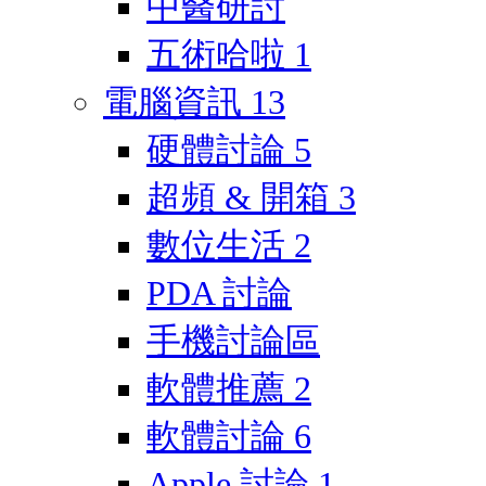
中醫研討
五術哈啦
1
電腦資訊
13
硬體討論
5
超頻 & 開箱
3
數位生活
2
PDA 討論
手機討論區
軟體推薦
2
軟體討論
6
Apple 討論
1