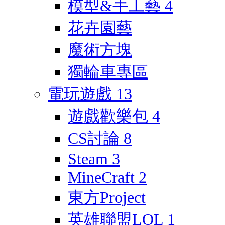
模型&手工藝
4
花卉園藝
魔術方塊
獨輪車專區
電玩遊戲
13
遊戲歡樂包
4
CS討論
8
Steam
3
MineCraft
2
東方Project
英雄聯盟LOL
1