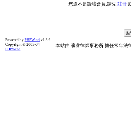
您還不是論壇會員,請先
註冊
Powered by
PHPWind
v1.3.6
Copyright © 2003-04
本站由
瀛睿律師事務所
擔任常年法律
PHPWind